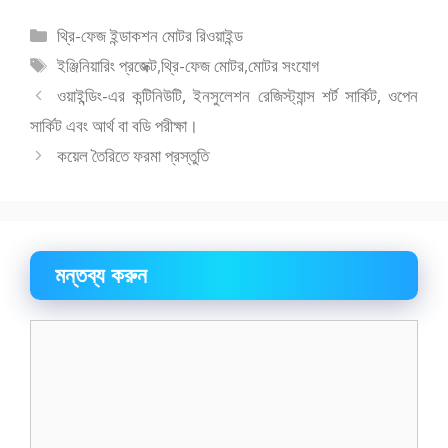
e
to
ai
ar
বিভাগ
থ্রি-ফেজ ইন্ডাকশন মোটর রিওয়াইন্ড
b
d
l
e
সমূহ
ট্যাগ
ইঞ্জিনিয়ারিং প্রজেক্ট
,
থ্রি-ফেজ মোটর
,
মোটর সংযোগ
o
o
সমূহ
ওয়াইন্ডিং-এর কন্টিনিউটি, ইনসুলেশন রেজিস্ট্যান্স শর্ট সার্কিট, ওপেন
o
n
সার্কিট এবং আর্থ বা বডি পরীক্ষা।
k
কয়েল তৈরিতে ফরমা প্রস্তুতি
মন্তব্য করুন
মন্তব্য