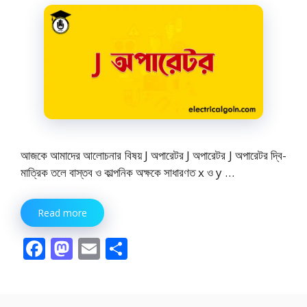
k
আজকে আমাদের আলোচনার বিষয় J অপারেটর J অপারেটর J অপারেটর দ্বি-
মাত্রিক তলে বাস্তব ও কাল্পনিক অক্ষকে সাধারণত x ও y …
Read more
F
M
E
S
ac
as
m
h
e
to
ai
ar