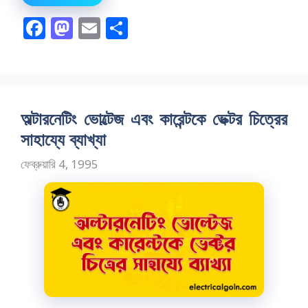
F
M
E
S
ac
as
m
h
e
to
ai
ar
b
d
l
e
o
o
অল্টারনেটিং ভোল্টেজ এবং কারেন্টকে ভেক্টর চিত্রের
o
n
সাহায্যে ব্যাখ্যা
k
ফেব্রুয়ারি 4, 1995