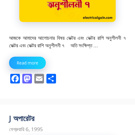
আজকে আমাদের আলোচনার বিষয় ভেক্টর এবং ভেক্টর রাশি অনুশীলনী ৭
ভেক্টর এবং ভেক্টর রাশি অনুশীলনী ৭ অতি সংক্ষিপ্ত …
Read more
F
M
E
S
ac
as
m
h
e
to
ai
ar
b
d
l
e
o
o
J অপারেটর
o
n
ফেব্রুয়ারি 6, 1995