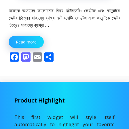
আজকে আমাদের আলোচনার বিষয় অল্টারনেটিং ভোল্টেজ এবং কারেন্টকে
ভেক্টর চিত্রের সাহায্যে ব্যাখ্যা অল্টারনেটিং ভোল্টেজ এবং কারেন্টকে ভেক্টর
চিত্রের সাহায্যে ব্যাখ্যা …
Read more
F
M
E
S
ac
as
m
h
e
to
ai
ar
b
d
l
e
o
o
Product Highlight
o
n
k
This first widget will style itself
automatically to highlight your favorite